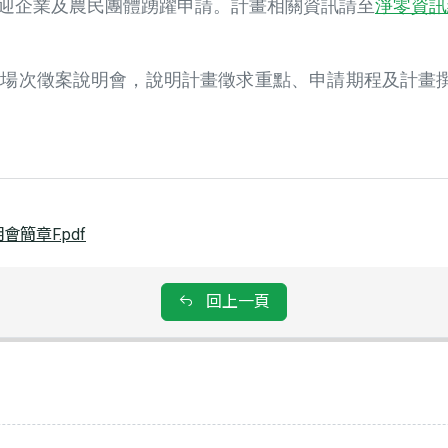
歡迎企業及農民團體踴躍申請。
計畫相關資訊請至
淨零資訊
28辦理3場次徵案說明會，說明計畫徵求重點、申請期程及
簡章F.pdf
回上一頁