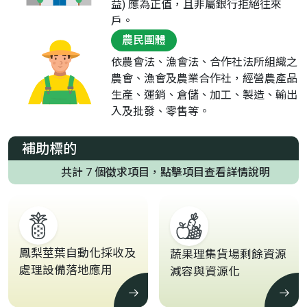
益) 應為正值，且非屬銀行拒絕往來
戶。
農民團體
依農會法、漁會法、合作社法所組織之
農會、漁會及農業合作社，經營農產品
生產、運銷、倉儲、加工、製造、輸出
入及批發、零售等。
補助標的
共計 7 個徵求項目，點擊項目查看詳情說明
鳳梨莖葉自動化採收及
蔬果理集貨場剩餘資源
處理設備落地應用
減容與資源化