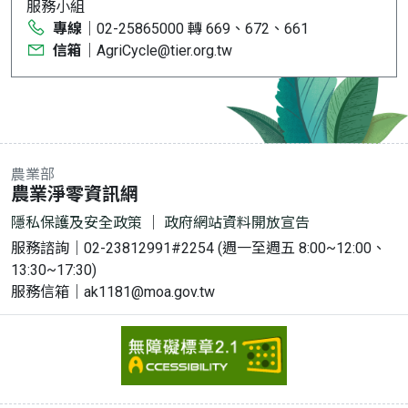
服務小組
專線
｜02-25865000 轉 669、672、661
信箱
｜AgriCycle@tier.org.tw
農業部
:::
農業淨零資訊網
隱私保護及安全政策
｜
政府網站資料開放宣告
服務諮詢｜02-23812991#2254 (週一至週五 8:00~12:00、
13:30~17:30)
服務信箱｜ak1181@moa.gov.tw