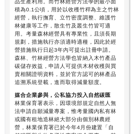
品生產利用。而竹林經營方法學的最小面
積為0.1公頃，用於以收穫竹稈為主之竹林
經營，執行撫育、立竹密度調整、維護竹
林健康等工作，散生竹及叢生竹皆可適
用。考量森林經營具有專業性，且須長期
規劃，措施執行亦須適時適種，因此於經
營措施執行日起3年內可提出註冊申請。
森林、竹林經營方法學也皆納入木竹產品
碳儲存效益，申請人可提供木材收穫與買
賣相關證明資料，並於官方認可的林產品
追溯系統登載，進而取得減量額度。
媒合企業參與，公私協力投入自然碳匯
林業保育署表示，因環境部規定自然人無
法申請自願減量專案，惟考量國內私有林
或國有租地造林絕大部分由個別林農經
營，林業保育署已於今年4月份建置「自